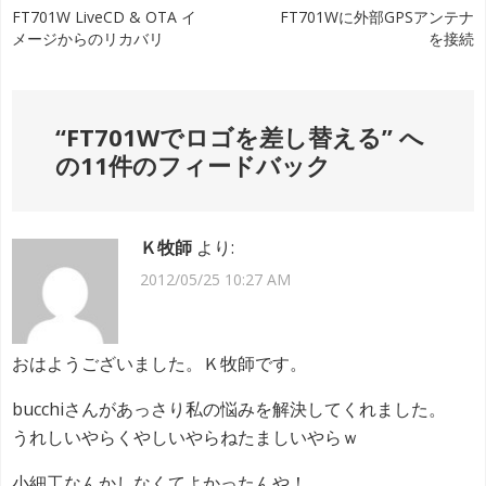
投
FT701W LiveCD & OTA イ
FT701Wに外部GPSアンテナ
メージからのリカバリ
を接続
稿
ナ
“
FT701Wでロゴを差し替える
” へ
ビ
の11件のフィードバック
ゲ
ー
Ｋ牧師
より:
シ
2012/05/25 10:27 AM
ョ
ン
おはようございました。Ｋ牧師です。
bucchiさんがあっさり私の悩みを解決してくれました。
うれしいやらくやしいやらねたましいやらｗ
小細工なんかしなくてよかったんや！