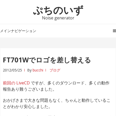
ナ
コ
ぷちのいず
ビ
ン
ゲ
テ
Noise generator
ー
ン
シ
ツ
メインナビゲーション
ョ
へ
ン
ス
へ
キ
ス
ッ
FT701Wでロゴを差し替える
キ
プ
ッ
2012/05/25
By
bucchi
ブログ
プ
前回の LiveCD
ですが、多くのダウンロード、多くの動作
報告あり難うございました。
おかげさまで大きな問題もなく、ちゃんと動作しているこ
とがわかり安心しました。