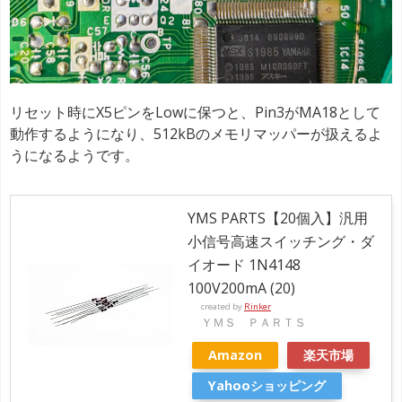
リセット時にX5ピンをLowに保つと、Pin3がMA18として
動作するようになり、512kBのメモリマッパーが扱えるよ
うになるようです。
YMS PARTS【20個入】汎用
小信号高速スイッチング・ダ
イオード 1N4148
100V200mA (20)
created by
Rinker
ＹＭＳ ＰＡＲＴＳ
Amazon
楽天市場
Yahooショッピング