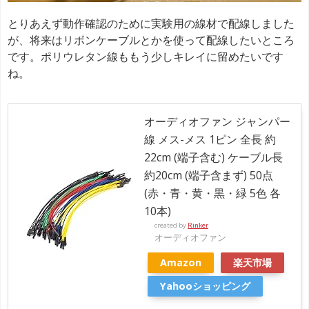
とりあえず動作確認のために実験用の線材で配線しました
が、将来はリボンケーブルとかを使って配線したいところ
です。ポリウレタン線ももう少しキレイに留めたいです
ね。
オーディオファン ジャンパー
線 メス-メス 1ピン 全長 約
22cm (端子含む) ケーブル長
約20cm (端子含まず) 50点
(赤・青・黄・黒・緑 5色 各
10本)
created by
Rinker
オーディオファン
Amazon
楽天市場
Yahooショッピング