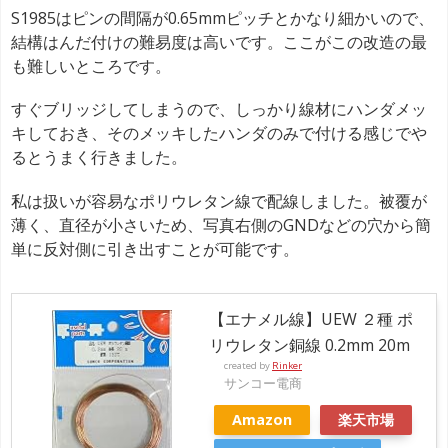
S1985はピンの間隔が0.65mmピッチとかなり細かいので、
結構はんだ付けの難易度は高いです。ここがこの改造の最
も難しいところです。
すぐブリッジしてしまうので、しっかり線材にハンダメッ
キしておき、そのメッキしたハンダのみで付ける感じでや
るとうまく行きました。
私は扱いが容易なポリウレタン線で配線しました。被覆が
薄く、直径が小さいため、写真右側のGNDなどの穴から簡
単に反対側に引き出すことが可能です。
【エナメル線】UEW ２種 ポ
リウレタン銅線 0.2mm 20m
created by
Rinker
サンコー電商
Amazon
楽天市場