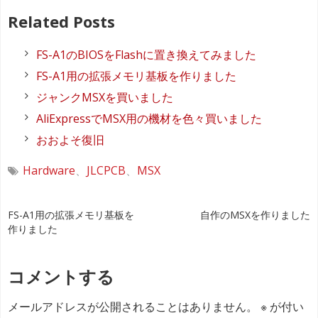
Related Posts
FS-A1のBIOSをFlashに置き換えてみました
FS-A1用の拡張メモリ基板を作りました
ジャンクMSXを買いました
AliExpressでMSX用の機材を色々買いました
おおよそ復旧
Hardware
、
JLCPCB
、
MSX
投
FS-A1用の拡張メモリ基板を
自作のMSXを作りました
作りました
稿
ナ
コメントする
ビ
メールアドレスが公開されることはありません。
※
が付い