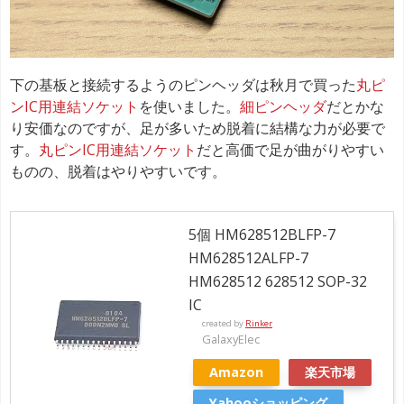
下の基板と接続するようのピンヘッダは秋月で買った
丸ピ
ンIC用連結ソケット
を使いました。
細ピンヘッダ
だとかな
り安価なのですが、足が多いため脱着に結構な力が必要で
す。
丸ピンIC用連結ソケット
だと高価で足が曲がりやすい
ものの、脱着はやりやすいです。
5個 HM628512BLFP-7
HM628512ALFP-7
HM628512 628512 SOP-32
IC
created by
Rinker
GalaxyElec
Amazon
楽天市場
Yahooショッピング