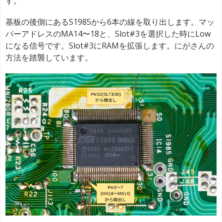
す。
基板の後側にあるS1985から6本の線を取り出します。マッ
パーアドレスのMA14〜18と、Slot#3を選択した時にLow
になる信号です。Slot#3にRAMを拡張します。にがさんの
方法を踏襲しています。