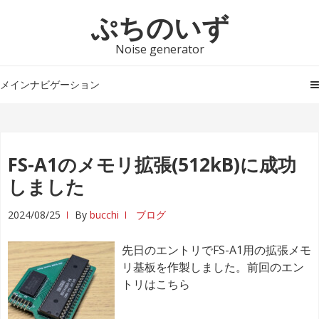
ナ
コ
ぷちのいず
ビ
ン
ゲ
テ
Noise generator
ー
ン
シ
ツ
メインナビゲーション
ョ
へ
ン
ス
へ
キ
ス
ッ
FS-A1のメモリ拡張(512kB)に成功
キ
プ
しました
ッ
プ
2024/08/25
By
bucchi
ブログ
先日のエントリでFS-A1用の拡張メモ
リ基板を作製しました。前回のエン
トリはこちら