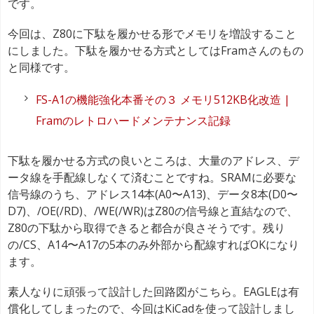
です。
今回は、Z80に下駄を履かせる形でメモリを増設すること
にしました。下駄を履かせる方式としてはFramさんのもの
と同様です。
FS-A1の機能強化本番その３ メモリ512KB化改造 |
Framのレトロハードメンテナンス記録
下駄を履かせる方式の良いところは、大量のアドレス、デ
ータ線を手配線しなくて済むことですね。SRAMに必要な
信号線のうち、アドレス14本(A0〜A13)、データ8本(D0〜
D7)、/OE(/RD)、/WE(/WR)はZ80の信号線と直結なので、
Z80の下駄から取得できると都合が良さそうです。残り
の/CS、A14〜A17の5本のみ外部から配線すればOKになり
ます。
素人なりに頑張って設計した回路図がこちら。EAGLEは有
償化してしまったので、今回はKiCadを使って設計しまし