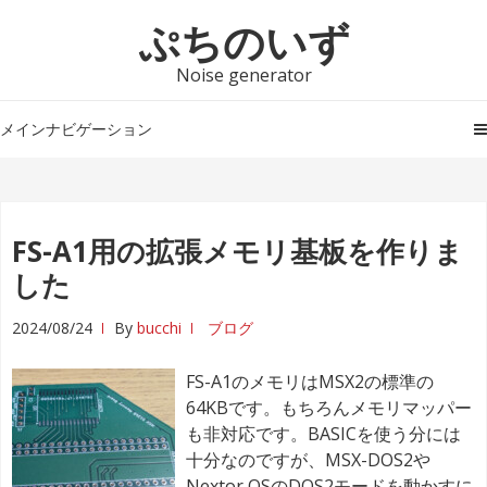
ナ
コ
ぷちのいず
ビ
ン
ゲ
テ
Noise generator
ー
ン
シ
ツ
メインナビゲーション
ョ
へ
ン
ス
へ
キ
ス
ッ
FS-A1用の拡張メモリ基板を作りま
キ
プ
した
ッ
プ
2024/08/24
By
bucchi
ブログ
FS-A1のメモリはMSX2の標準の
64KBです。もちろんメモリマッパー
も非対応です。BASICを使う分には
十分なのですが、MSX-DOS2や
Nextor OSのDOS2モードを動かすに