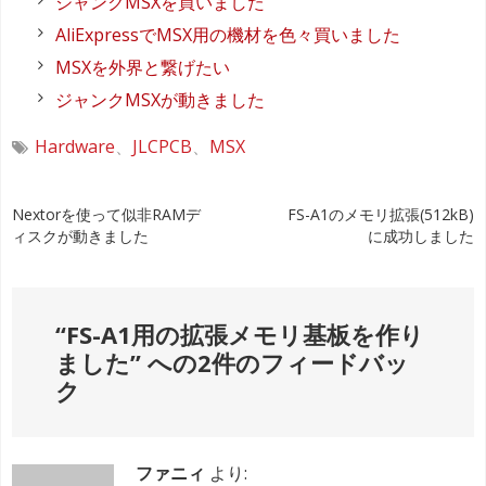
ジャンクMSXを買いました
AliExpressでMSX用の機材を色々買いました
MSXを外界と繋げたい
ジャンクMSXが動きました
Hardware
、
JLCPCB
、
MSX
投
Nextorを使って似非RAMデ
FS-A1のメモリ拡張(512kB)
ィスクが動きました
に成功しました
稿
ナ
“
FS-A1用の拡張メモリ基板を作り
ビ
ました
” への2件のフィードバッ
ゲ
ク
ー
シ
ファニィ
より: