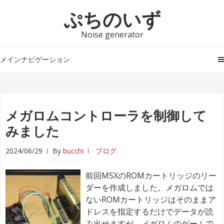
ナ
コ
ぷちのいず
ビ
ン
ゲ
テ
Noise generator
ー
ン
シ
ツ
メインナビゲーション
ョ
へ
ン
ス
へ
キ
ス
ッ
メガロムコントローラを制御して
キ
プ
みました
ッ
プ
2024/06/29
By
bucchi
ブログ
前回MSXのROMカートリッジのリー
ダーを作成しました。メガロムでは
ないROMカートリッジはそのままア
ドレスを指定するだけでデータが読
み出せますが、メガロムのゲームで