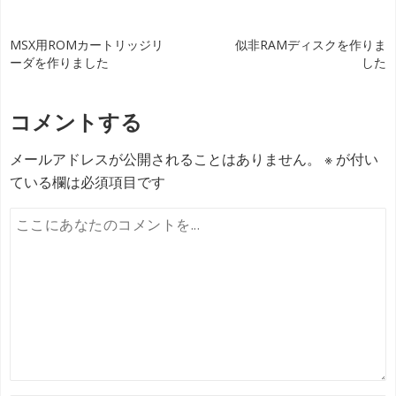
投
MSX用ROMカートリッジリ
似非RAMディスクを作りま
ーダを作りました
した
稿
ナ
コメントする
ビ
メールアドレスが公開されることはありません。
※
が付い
ゲ
ている欄は必須項目です
ー
シ
ョ
ン