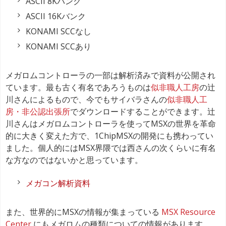
ASCII 8Kバンク
ASCII 16Kバンク
KONAMI SCCなし
KONAMI SCCあり
メガロムコントローラの一部は解析済みで資料が公開され
ています。最も古く有名であろうものは
似非職人工房
の辻
川さんによるもので、今でもサイバラさんの
似非職人工
房・非公認出張所
でダウンロードすることができます。辻
川さんはメガロムコントローラを使ってMSXの世界を革命
的に大きく変えた方で、1ChipMSXの開発にも携わってい
ました。個人的にはMSX界隈では西さんの次くらいに有名
な方なのではないかと思っています。
メガコン解析資料
また、世界的にMSXの情報が集まっている
MSX Resource
Center
にもメガロムの種類についての情報があります。