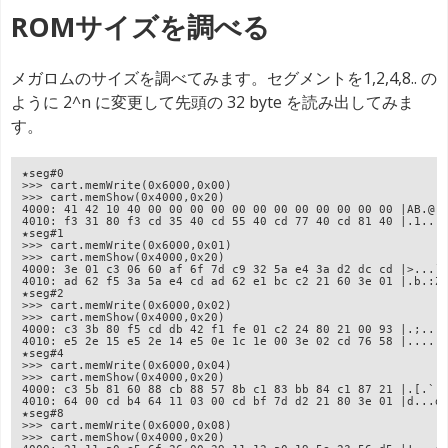
ROMサイズを調べる
メガロムのサイズを調べてみます。セグメントを1,2,4,8.. の
ように 2^n に変更して先頭の 32 byte を読み出してみま
す。
★seg#0
>>> cart.memWrite(0x6000,0x00)
>>> cart.memShow(0x4000,0x20)
4000: 41 42 10 40 00 00 00 00 00 00 00 00 00 00 00 00 |AB.@.
4010: f3 31 80 f3 cd 35 40 cd 55 40 cd 77 40 cd 81 40 |.1...
★seg#1
>>> cart.memWrite(0x6000,0x01)
>>> cart.memShow(0x4000,0x20)
4000: 3e 01 c3 06 60 af 6f 7d c9 32 5a e4 3a d2 dc cd |>...`
4010: ad 62 f5 3a 5a e4 cd ad 62 e1 bc c2 21 60 3e 01 |.b.:Z
★seg#2
>>> cart.memWrite(0x6000,0x02)
>>> cart.memShow(0x4000,0x20)
4000: c3 3b 80 f5 cd db 42 f1 fe 01 c2 24 80 21 00 93 |.;...
4010: e5 2e 15 e5 2e 14 e5 0e 1c 1e 00 3e 02 cd 76 58 |.....
★seg#4
>>> cart.memWrite(0x6000,0x04)
>>> cart.memShow(0x4000,0x20)
4000: c3 5b 81 60 88 cb 88 57 8b c1 83 bb 84 c1 87 21 |.[.`.
4010: 64 00 cd b4 64 11 03 00 cd bf 7d d2 21 80 3e 01 |d...d
★seg#8
>>> cart.memWrite(0x6000,0x08)
>>> cart.memShow(0x4000,0x20)