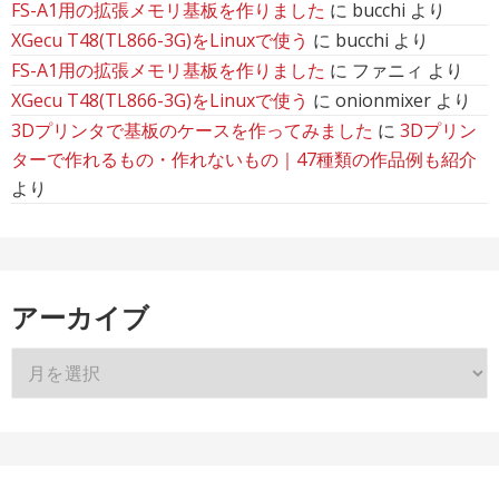
FS-A1用の拡張メモリ基板を作りました
に
bucchi
より
XGecu T48(TL866-3G)をLinuxで使う
に
bucchi
より
FS-A1用の拡張メモリ基板を作りました
に
ファニィ
より
XGecu T48(TL866-3G)をLinuxで使う
に
onionmixer
より
3Dプリンタで基板のケースを作ってみました
に
3Dプリン
ターで作れるもの・作れないもの｜47種類の作品例も紹介
より
アーカイブ
ア
ー
カ
イ
ブ