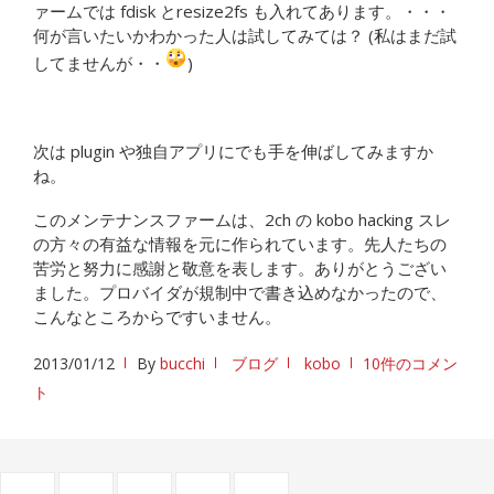
ァームでは fdisk とresize2fs も入れてあります。・・・
何が言いたいかわかった人は試してみては？ (私はまだ試
してませんが・・
)
次は plugin や独自アプリにでも手を伸ばしてみますか
ね。
このメンテナンスファームは、2ch の kobo hacking スレ
の方々の有益な情報を元に作られています。先人たちの
苦労と努力に感謝と敬意を表します。ありがとうござい
ました。プロバイダが規制中で書き込めなかったので、
こんなところからですいません。
2013/01/12
By
bucchi
ブログ
kobo
10件のコメン
ト
投