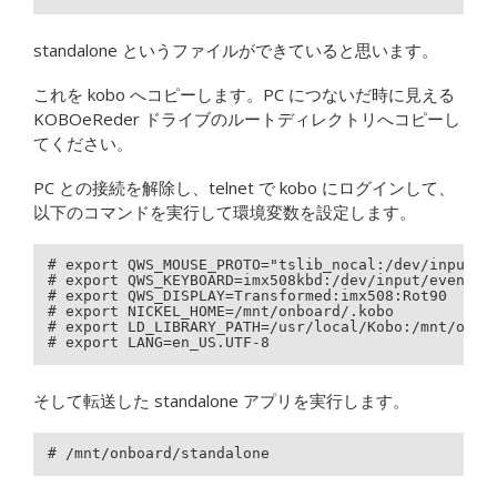
standalone というファイルができていると思います。
これを kobo へコピーします。PC につないだ時に見える
KOBOeReder ドライブのルートディレクトリへコピーし
てください。
PC との接続を解除し、telnet で kobo にログインして、
以下のコマンドを実行して環境変数を設定します。
# export QWS_MOUSE_PROTO="tslib_nocal:/dev/input/ev
# export QWS_KEYBOARD=imx508kbd:/dev/input/event0

# export QWS_DISPLAY=Transformed:imx508:Rot90

# export NICKEL_HOME=/mnt/onboard/.kobo

# export LD_LIBRARY_PATH=/usr/local/Kobo:/mnt/onboa
# export LANG=en_US.UTF-8
そして転送した standalone アプリを実行します。
# /mnt/onboard/standalone