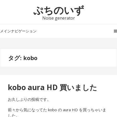
ナ
コ
ぷちのいず
ビ
ン
ゲ
テ
Noise generator
ー
ン
シ
ツ
メインナビゲーション
ョ
へ
ン
ス
へ
キ
タグ:
kobo
ス
ッ
キ
プ
ッ
プ
kobo aura HD 買いました
お久しぶりの投稿です。
前々から気になってた kobo の aura HD を買っちゃいま
した。