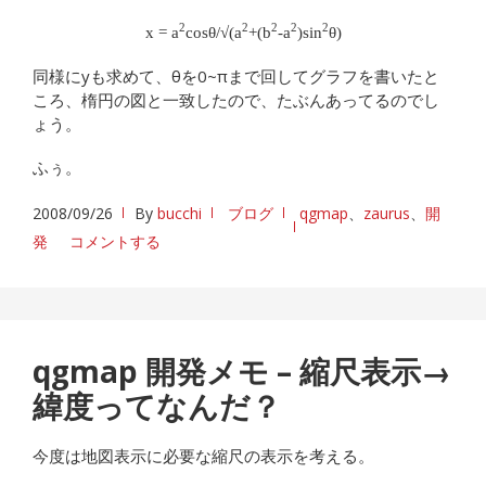
2
2
2
2
2
x = a
cosθ/√(a
+(b
-a
)sin
θ)
同様にyも求めて、θを0~πまで回してグラフを書いたと
ころ、楕円の図と一致したので、たぶんあってるのでし
ょう。
ふぅ。
2008/09/26
By
bucchi
ブログ
qgmap
、
zaurus
、
開
発
コメントする
qgmap 開発メモ – 縮尺表示→
緯度ってなんだ？
今度は地図表示に必要な縮尺の表示を考える。