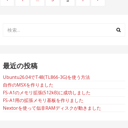
稿
の
ペ
検
索:
ー
ジ
送
最近の投稿
り
Ubuntu26.04でT48(TL866-3G)を使う方法
自作のMSXを作りました
FS-A1のメモリ拡張(512kB)に成功しました
FS-A1用の拡張メモリ基板を作りました
Nextorを使って似非RAMディスクが動きました