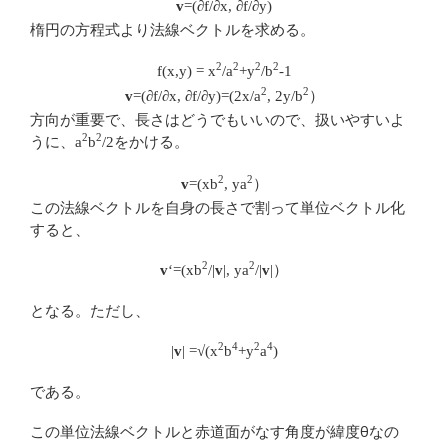
v
=(∂f/∂x, ∂f/∂y)
楕円の方程式より法線ベクトルを求める。
2
2
2
2
f(x,y) =
x
/a
+y
/b
-1
2
2
v
=(∂f/∂x, ∂f/∂y)
=(
2x/a
, 2y/b
）
方向が重要で、長さはどうでもいいので、扱いやすいよ
うに、
をかける。
2
2
a
b
/2
2
2
v
=(xb
, ya
）
この法線ベクトルを自身の長さで割って単位ベクトル化
すると、
2
2
v
‘=(xb
/|
v
|, ya
/|
v
|）
となる。ただし、
2
4
2
4
|
v
| =√(x
b
+y
a
)
である。
この単位法線ベクトルと赤道面がなす角度が緯度θなの