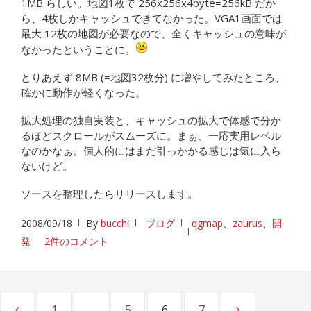
1MB らしい。地図1枚で 256x256x4byte=256kB だか
ら、4枚しかキャッシュできてなかった。VGA1画面では
最大 12枚の地図が必要なので、全くキャッシュの意味が
なかったということに。
とりあえず 8MB (=地図32枚分) に増やしてみたところ、
確かに動作が軽くなった。
拡大処理の独自実装と、キャッシュの拡大で体感で分か
るほどスクロールがスムーズに。まぁ、一応実用レベル
なのかなぁ。個人的にはまだ引っかかる感じは気に入ら
ないけど。
ソースを整理したらリリースします。
2008/09/18
By
bucchi
ブログ
qgmap
、
zaurus
、
開
発
2件のコメント
投
ページ
1
…
ページ
5
ページ
6
ページ
7