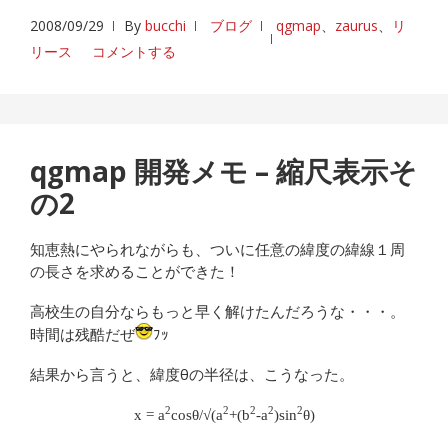
2008/09/29
By
bucchi
ブログ
qgmap
、
zaurus
、
リ
リース
コメントする
qgmap 開発メモ – 縮尺表示そ
の2
知恵熱にやられながらも、ついに任意の緯度の緯線１周
の長さを求めることができた！
高校生の自分ならもっと早く解けたんだろうな・・・。
時間は残酷だぜ
ﾌｯ
結果から言うと、緯度θの半径は、こうなった。
2
2
2
2
2
x = a
cosθ/√(a
+(b
-a
)sin
θ)