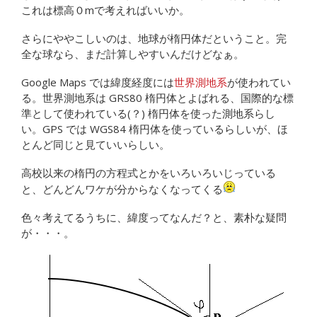
これは標高０mで考えればいいか。
さらにややこしいのは、地球が楕円体だということ。完
全な球なら、まだ計算しやすいんだけどなぁ。
Google Maps では緯度経度には
世界測地系
が使われてい
る。世界測地系は GRS80 楕円体とよばれる、国際的な標
準として使われている(？) 楕円体を使った測地系らし
い。GPS では WGS84 楕円体を使っているらしいが、ほ
とんど同じと見ていいらしい。
高校以来の楕円の方程式とかをいろいろいじっている
と、どんどんワケが分からなくなってくる
色々考えてるうちに、緯度ってなんだ？と、素朴な疑問
が・・・。