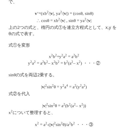
で、
2
2
v
‘=(xb
/|
v
|, ya
/|
v
|) = (cosθ, sinθ)
2
2
∴ cosθ = xb
/|
v
| , sinθ = ya
/|
v
|
上の2つの式と、楕円の式①を連立方程式として、x,y を
θの式で表す。
式①を変形
2
2
2
2
2
2
x
b
+y
a
= a
b
2
2
2
2
2
2
2
2
2
y
a
= a
b
– x
b
= b
(a
– x
) ・・・②
の式を両辺2乗する。
sinθ
2
2
2
4
2
2
2
|
v
|
sin
θ = y
a
= a
(y
a
)
式②を代入
2
2
2
2
2
2
|
v
|
sin
θ = a
(b
(a
– x
))
について整理すると、
2
x
・・・③
2
2
2
2
2
2
x
= a
-(|
v
|
sin
θ)/a
b