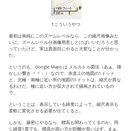
↑こういうやつ
最初は単純にこのズームレベルなら、この縮尺画像みた
いに、ズームレベル分画像用意しとけばいいだろうと思
っていたけど、実は真面目にやると大変なことが分かっ
た。
というのも、Google Maps は メルカトル図法（あぁ、懐
かしい響き ＾＾；） なので、赤道上の地図の1ドット
と、北極・南極に近い所の地図の1ドットは、縮尺が異な
るわけだ。極に近い方が拡大されて描画されているの
で。
ということは、表示している緯度によって、縮尺表示も
柔軟に変化させる必要が出てくると。
しかも、厳密にやるなら、標高も関わってくるのか。同
じ緯度1度でも、標高が高い方が距離が長いはず。まぁ、