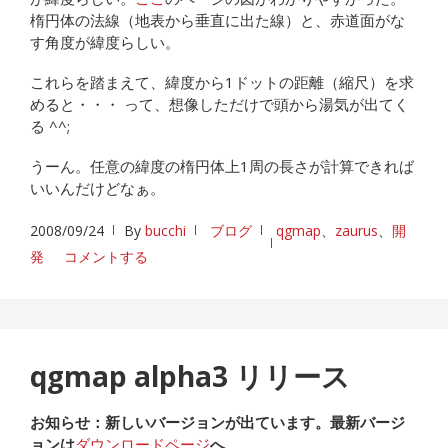
楕円体の法線（地表から垂直に出た線）と、赤道面がな
す角度が緯度らしい。
これらを踏まえて、緯度から1ドットの距離（縮尺）を求
めると・・・ って、想像しただけで頭から湯気が出てく
る ^^;
うーん。任意の緯度の楕円体上1周の長さが計算できれば
いいんだけどなぁ。
2008/09/24
By
bucchi
ブログ
qgmap
、
zaurus
、
開
発
コメントする
qgmap alpha3 リリース
お知らせ：新しいバージョンが出ています。最新バージ
ョンは
ダウンロードページ
へ