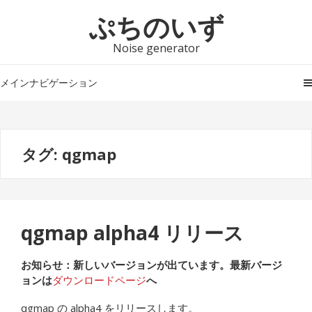
ナ
コ
ぷちのいず
ビ
ン
ゲ
テ
Noise generator
ー
ン
シ
ツ
メインナビゲーション
ョ
へ
ン
ス
へ
キ
タグ:
qgmap
ス
ッ
キ
プ
ッ
プ
qgmap alpha4 リリース
お知らせ：新しいバージョンが出ています。最新バージ
ョンは
ダウンロードページ
へ
qgmap の alpha4 をリリースします。