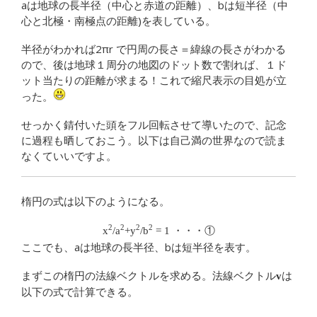
aは地球の長半径（中心と赤道の距離）、bは短半径（中
心と北極・南極点の距離)を表している。
半径がわかれば2πr で円周の長さ＝緯線の長さがわかる
ので、後は地球１周分の地図のドット数で割れば、１ド
ット当たりの距離が求まる！これで縮尺表示の目処が立
った。
せっかく錆付いた頭をフル回転させて導いたので、記念
に過程も晒しておこう。以下は自己満の世界なので読ま
なくていいですよ。
楕円の式は以下のようになる。
2
2
2
2
x
/a
+y
/b
= 1 ・・・①
ここでも、aは地球の長半径、bは短半径を表す。
まずこの楕円の法線ベクトルを求める。法線ベクトル
は
v
以下の式で計算できる。