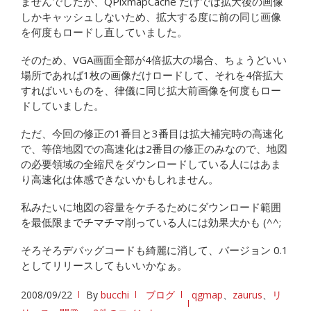
ませんでしたが、QPixmapCache だけでは拡大後の画像
しかキャッシュしないため、拡大する度に前の同じ画像
を何度もロードし直していました。
そのため、VGA画面全部が4倍拡大の場合、ちょうどいい
場所であれば1枚の画像だけロードして、それを4倍拡大
すればいいものを、律儀に同じ拡大前画像を何度もロー
ドしていました。
ただ、今回の修正の1番目と3番目は拡大補完時の高速化
で、等倍地図での高速化は2番目の修正のみなので、地図
の必要領域の全縮尺をダウンロードしている人にはあま
り高速化は体感できないかもしれません。
私みたいに地図の容量をケチるためにダウンロード範囲
を最低限までチマチマ削っている人には効果大かも (^^;
そろそろデバッグコードも綺麗に消して、バージョン 0.1
としてリリースしてもいいかなぁ。
2008/09/22
By
bucchi
ブログ
qgmap
、
zaurus
、
リ