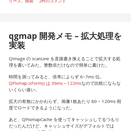
リース
、
開発
2件のコメント
qgmap 開発メモ – 拡大処理を
実装
QImage の scanLine を直接書き換えることで拡大する処
理を書いてみた。整数倍だけなので簡単に書けた。
時間を測ってみると、倍率によらず 6~7ms 位。
QPixmap::xForm() は 36ms～122ms
なので比較にならな
いくらい速い。
拡大の有無にかかわらず、画像1枚あたり 80 ~ 120ms 程
度でロードできるようになった。
あと、QPixmapCache を使ってキャッシュしてるつもり
だったんだけど、キャッシュサイズがデフォルトでは