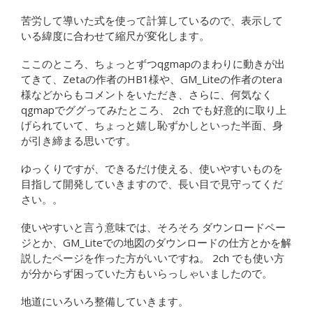
苦労して導いた式を使って計算しているので、表示して
いる緯度に合わせて縮尺が変化します。
ここのところ、ちょっとずつqgmapのまわりに動きが出
てきて、Zetaの作者のHB1様や、GM_Liteの作者のtera
様などからもコメントをいただき、さらに、何気なく
qgmapでググってみたところ、 2ch でも好意的に取り上
げられていて、ちょっと嬉し恥ずかしといった半面、身
が引き締まる思いです。
ゆっくりですが、できるだけ使える、使いやすいものを
目指して開発していきますので、長い目で見守ってくだ
さい。。
使いやすいと言う意味では、そろそろ ダウンロードペー
ジとか、GM_Liteでの地図のダウンロードの仕方とかを解
説したページを作った方がいいですね。 2ch でも使い方
が分からず困っていた方もいらっしゃいましたので。
地道にいろいろ整備していきます。