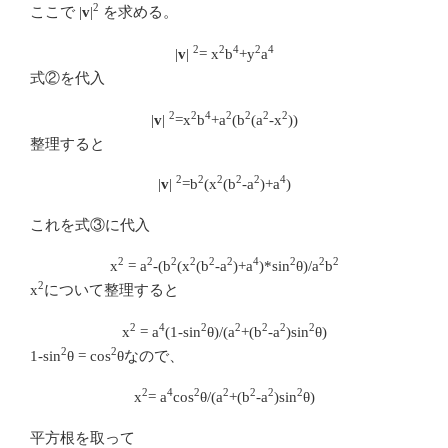
ここで
を求める。
2
|
v
|
2
2
4
2
4
|
v
|
= x
b
+y
a
を代入
式②
2
2
4
2
2
2
2
|
v
|
=x
b
+a
(b
(a
-x
))
整理すると
2
2
2
2
2
4
|
v
|
=b
(x
(b
-a
)+a
)
これを式③に代入
2
2
2
2
2
2
4
2
2
2
x
= a
-(b
(x
(b
-a
)+a
)*sin
θ)/a
b
について整理すると
2
x
2
4
2
2
2
2
2
x
= a
(1-sin
θ)/(a
+(b
-a
)sin
θ)
なので、
2
2
1-sin
θ = cos
θ
2
4
2
2
2
2
2
x
= a
cos
θ/(a
+(b
-a
)sin
θ)
平方根を取って