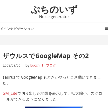
ナ
コ
ぷちのいず
ビ
ン
ゲ
テ
Noise generator
ー
ン
シ
ツ
メインナビゲーション
ョ
へ
ン
ス
へ
キ
ス
ッ
ザウルスでGoogleMap その2
キ
プ
ッ
2008/09/06
By
bucchi
ブログ
プ
zaurus で GoogleMap もどきがやっとこさ動いてきまし
た。
GM_Lite
で切り出した地図を表示して、拡大縮小、スクロ
ールができるようになりました。