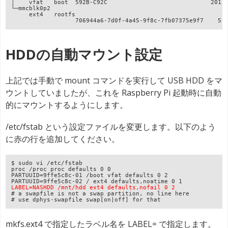
│    vfat   boot  592B-C92C                             201.1
└─mmcblk0p2

     ext4   rootfs

HDDの自動マウント設定
上記では手動で mount コマンドを実行して USB HDD をマ
ウントしていましたが、これを Raspberry Pi 起動時に自動
的にマウントするようにします。
/etc/fstab という設定ファイルを変更します。以下のよう
に赤の行を追加してください。
$ sudo vi /etc/fstab

proc /proc proc defaults 0 0

PARTUUID=9ffe5c8c-01 /boot vfat defaults 0 2

LABEL=NASHDD /mnt/hdd ext4 defaults,nofail 0 2
# a swapfile is not a swap partition, no line here

# use dphys-swapfile swap[on|off] for that
mkfs.ext4 で指定したラベル名を LABEL= で指定します。