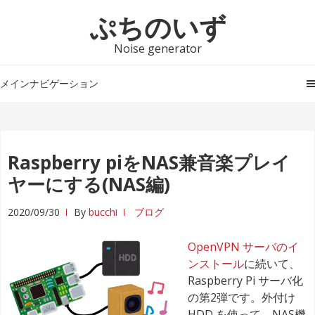
ナ
コ
ぷちのいず
ビ
ン
ゲ
テ
Noise generator
ー
ン
シ
ツ
メインナビゲーション
ョ
へ
ン
ス
へ
キ
ス
ッ
Raspberry piをNAS兼音楽プレイ
キ
プ
ヤーにする(NAS編)
ッ
プ
2020/09/30
By
bucchi
ブログ
OpenVPN サーバのイ
ンストール
に続いて、
Raspberry Pi サーバ化
の第2弾です。外付け
HDD を使って、NAS機