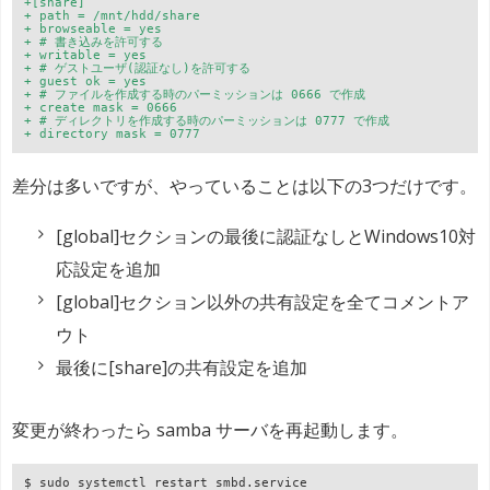
+[share]
+ path = /mnt/hdd/share
+ browseable = yes
+ # 書き込みを許可する

+ writable = yes
+ # ゲストユーザ(認証なし)を許可する

+ guest ok = yes
+ # ファイルを作成する時のパーミッションは 0666 で作成

+ create mask = 0666
+ # ディレクトリを作成する時のパーミッションは 0777 で作成

+ directory mask = 0777
差分は多いですが、やっていることは以下の3つだけです。
[global]セクションの最後に認証なしとWindows10対
応設定を追加
[global]セクション以外の共有設定を全てコメントア
ウト
最後に[share]の共有設定を追加
変更が終わったら samba サーバを再起動します。
$ sudo systemctl restart smbd.service