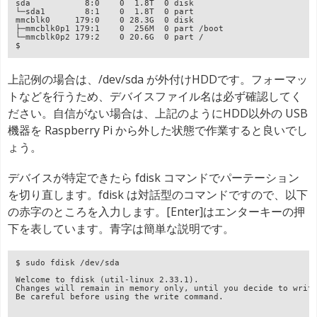
sda           8:0    0  1.8T  0 disk 

└─sda1        8:1    0  1.8T  0 part

mmcblk0     179:0    0 28.3G  0 disk 

├─mmcblk0p1 179:1    0  256M  0 part /boot

└─mmcblk0p2 179:2    0 20.6G  0 part /

上記例の場合は、/dev/sda が外付けHDDです。フォーマッ
トなどを行うため、デバイスファイル名は必ず確認してく
ださい。自信がない場合は、上記のようにHDD以外の USB
機器を Raspberry Pi から外した状態で作業すると良いでし
ょう。
デバイスが特定できたら fdisk コマンドでパーテーション
を切り直します。fdisk は対話型のコマンドですので、以下
の赤字のところを入力します。[Enter]はエンターキーの押
下を表しています。青字は簡単な説明です。
$ sudo fdisk /dev/sda

Welcome to fdisk (util-linux 2.33.1).

Changes will remain in memory only, until you decide to write
Be careful before using the write command.
