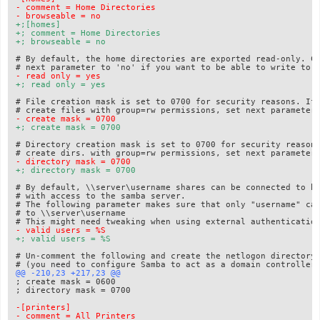
- comment = Home Directories
- browseable = no
+;[homes]
+; comment = Home Directories
+; browseable = no
# By default, the home directories are exported read-only. Ch
- read only = yes
+; read only = yes
# File creation mask is set to 0700 for security reasons. If 
- create mask = 0700
+; create mask = 0700
# Directory creation mask is set to 0700 for security reasons
- directory mask = 0700
+; directory mask = 0700
# By default, \\server\username shares can be connected to by
# with access to the samba server.

# The following parameter makes sure that only "username" can
# to \\server\username

- valid users = %S
+; valid users = %S
# Un-comment the following and create the netlogon directory 
; create mask = 0600

; directory mask = 0700

-[printers]
- comment = All Printers