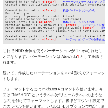
Command (m for help): 
o[Enter]
    パーテーションテーブルのクリア(再
Created a new DOS disklabel with disk identifier 0x0374c97a.

Command (m for help): 
n[Enter]
新規パーテーションの作成
Partition type

p primary (0 primary, 0 extended, 4 free)

e extended (container for logical partitions)

Select (default p): 
p[Enter]      
基本パーテーションを作成
Partition number (1-4, default 1): 
[Enter]
パーテーション番号
First sector (2048-3907029167, default 2048): 
[Enter]    
開始
Last sector, +/-sectors or +/-size{K,M,G,T,P} (2048-39070291
Created a new partition 1 of type 'Linux' and of size 1.8 TiB
Command (m for help): 
w[Enter]
     パーテーションテーブルを書き込ん
これで HDD 全体を使うパーテーションが 1 つ作られたこ
とになります。パーテーションは /dev/sda
1
として認識さ
れます。
続いて、作成したパーテーションを ext4 形式でフォーマッ
トします。
フォーマットするには mkfs.ext4 コマンドを使います。今
回は “NASHDD” というラベル(ボリュームラベルのような
もの)を付けてフォーマットします。後ほどマウント設定で
このラベルを使います。ラベルは -L オプションで指定しま