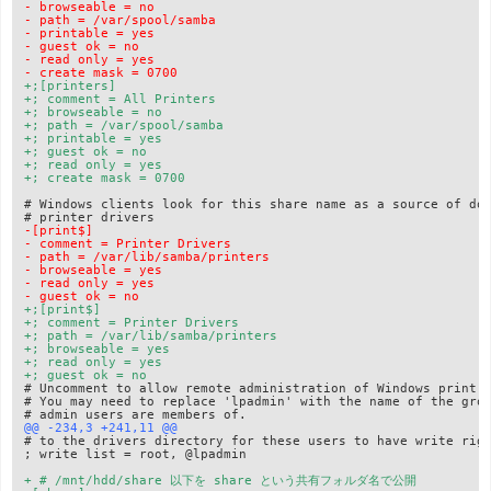
- browseable = no
- path = /var/spool/samba
- printable = yes
- guest ok = no
- read only = yes
- create mask = 0700
+;[printers]
+; comment = All Printers
+; browseable = no
+; path = /var/spool/samba
+; printable = yes
+; guest ok = no
+; read only = yes
+; create mask = 0700
# Windows clients look for this share name as a source of dow
-[print$]
- comment = Printer Drivers
- path = /var/lib/samba/printers
- browseable = yes
- read only = yes
- guest ok = no
+;[print$]
+; comment = Printer Drivers
+; path = /var/lib/samba/printers
+; browseable = yes
+; read only = yes
+; guest ok = no
# Uncomment to allow remote administration of Windows print d
# You may need to replace 'lpadmin' with the name of the grou
# to the drivers directory for these users to have write righ
; write list = root, @lpadmin

+ # /mnt/hdd/share 以下を share という共有フォルダ名で公開
