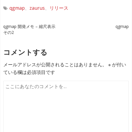
qgmap
、
zaurus
、
リリース
投
qgmap 開発メモ – 縮尺表示
qgmap
その2
稿
ナ
コメントする
ビ
メールアドレスが公開されることはありません。
※
が付い
ゲ
ている欄は必須項目です
ー
シ
ョ
ン