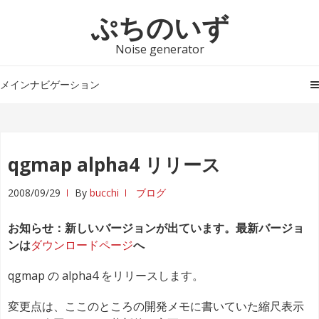
ナ
コ
ぷちのいず
ビ
ン
ゲ
テ
Noise generator
ー
ン
シ
ツ
メインナビゲーション
ョ
へ
ン
ス
へ
キ
ス
ッ
qgmap alpha4 リリース
キ
プ
ッ
2008/09/29
By
bucchi
ブログ
プ
お知らせ：新しいバージョンが出ています。最新バージョ
ンは
ダウンロードページ
へ
qgmap の alpha4 をリリースします。
変更点は、ここのところの開発メモに書いていた縮尺表示