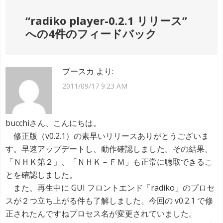
ナ
“
radiko player-0.2.1 リリース
”
ビ
への4件のフィードバック
ゲ
ー
ブースカ
より:
シ
2011/09/17 9:23 AM
ョ
ン
bucchiさん、こんにちは。
修正版（v0.2.1）の素早いリリースありがとうございま
す。早速アップデートし、動作確認しました。その結果、
「ＮＨＫ第２」、「ＮＨＫ－ＦＭ」も正常に聴取できるこ
とを確認しました。
また、再生中に GUI フロントエンド「radiko」のプロセ
スが２つ立ち上がる件も了解しました。今回の v0.2.1 で修
正されたんですねプロセス名が変更されていました。