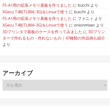
FS-A1用の拡張メモリ基板を作りました
に
bucchi
より
XGecu T48(TL866-3G)をLinuxで使う
に
bucchi
より
FS-A1用の拡張メモリ基板を作りました
に
ファニィ
より
XGecu T48(TL866-3G)をLinuxで使う
に
onionmixer
より
3Dプリンタで基板のケースを作ってみました
に
3Dプリン
ターで作れるもの・作れないもの｜47種類の作品例も紹介
より
アーカイブ
ア
ー
カ
イ
ブ