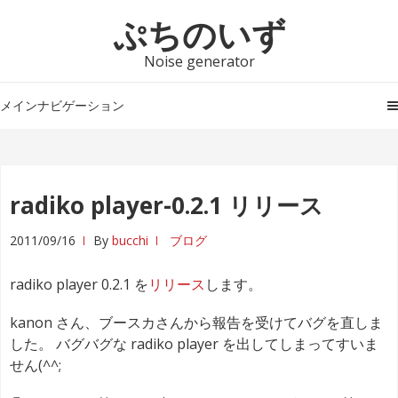
ナ
コ
ぷちのいず
ビ
ン
ゲ
テ
Noise generator
ー
ン
シ
ツ
メインナビゲーション
ョ
へ
ン
ス
へ
キ
ス
ッ
radiko player-0.2.1 リリース
キ
プ
ッ
2011/09/16
By
bucchi
ブログ
プ
radiko player 0.2.1 を
リリース
します。
kanon さん、ブースカさんから報告を受けてバグを直しま
した。 バグバグな radiko player を出してしまってすいま
せん(^^;