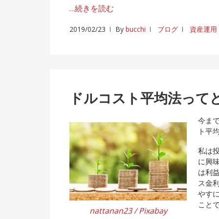
…続きを読む
2019/02/23
By
bucchi
ブログ
資産運用
ドルコスト平均法って
今ま
ト平
私は
に興
は利
ス金
やす
こと
nattanan23
/ Pixabay