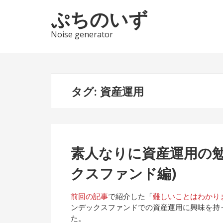
ナ
コ
ぷちのいず
ビ
ン
ゲ
テ
Noise generator
ー
ン
シ
ツ
ョ
へ
ン
ス
タグ:
資産運用
へ
キ
ス
ッ
キ
プ
ッ
プ
素人なりに資産運用の勉
クスファンド編)
前回の記事
で紹介した「
難しいことはわかり
ンデックスファンドでの資産運用に興味を持
た。