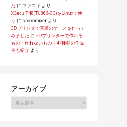
た
に
ファニィ
より
XGecu T48(TL866-3G)をLinuxで使
う
に
onionmixer
より
3Dプリンタで基板のケースを作って
みました
に
3Dプリンターで作れる
もの・作れないもの｜47種類の作品
例も紹介
より
アーカイブ
ア
ー
カ
イ