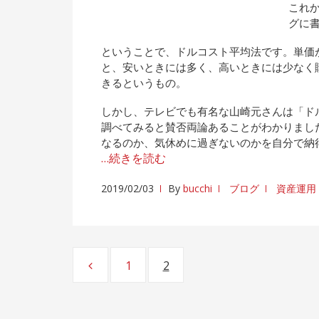
これ
グに
ということで、ドルコスト平均法です。単価が
と、安いときには多く、高いときには少なく
きるというもの。
しかし、テレビでも有名な山崎元さんは「ド
調べてみると賛否両論あることがわかりまし
なるのか、気休めに過ぎないのかを自分で納
…続きを読む
2019/02/03
By
bucchi
ブログ
資産運用
投
ページ
1
ページ
2
稿
の