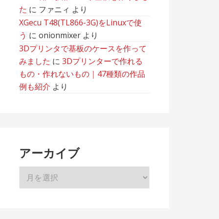
た
に
ファニィ
より
XGecu T48(TL866-3G)をLinuxで使
う
に
onionmixer
より
3Dプリンタで基板のケースを作って
みました
に
3Dプリンターで作れる
もの・作れないもの｜47種類の作品
例も紹介
より
アーカイブ
ア
ー
カ
イ