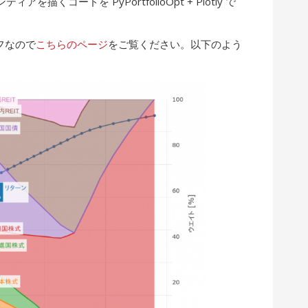
くコードを PyPortfolioOpt + Plotly で
ラフなので
こちらのページ
をご覧ください。以下のよう