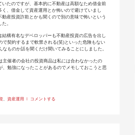
ていたのですが、基本的に不動産は高額なため借金前
多く、借金して資産運用とか怖いので避けていまし
不動産投資詐欺とかも聞くので別の意味で怖いという
した。
は結構有名なデベロッパーも不動産投資の広告を出し
で契約するまで軟禁される(笑)といった危険もない
んなものか話を聞くだけ聞いてみることにしました。
は主催者の会社の投資商品は私には合わなかったの
が、勉強になったことがあるのでメモしておこうと思
資
、
資産運用
コメントする