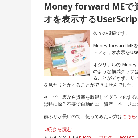
Money forward
オを表示するUserScr
久々の投稿です。
Money forwa
トフォリオ表示をUse
オジリナルの Mone
のような構成グラフ
ることができず、リ
を見たりとかすることができませんでした。
そこで、表から資産を取得してグラフ化するUs
ば特に操作不要で自動的に「資産」ページに
前ふりが長いので、使ってみたい方は
こちら
…続きを読む
2023/02/24
By
bucchi
ブログ
accagg
、