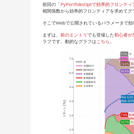
前回の「
PyPortfolioOptで効率的フロン
相関係数から効率的フロンティアを求めてグ
そこでWebで公開されているパラメータで
まずは、
前のエントリ
でも登場した
初心者が
ラフです。動的なグラフは
こちら
。