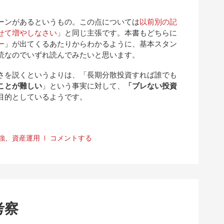
ーンがあるというもの。この点については
以前別の記
せて増やしなさい
」と同じ主張です。本書もどちらに
ー
」が出てくるあたりからわかるように、基本スタン
読なのでいずれ読んでみたいと思います。
さを説くというよりは、「長期分散投資すれば誰でも
ことが難しい
」という事実に対して、
「ブレない投資
目的としているようです。
強
、
資産運用
コメントする
考察