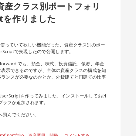
 MEで資産クラス別ポートフォリ
iptを作りました
rd MEを使っていて欲しい機能だった、資産クラス別のポー
rScriptで実現したので公開します。
y forward でも、預金、株式、投資信託、債券、年金
は表示できるのですが、全体の資産クラスの構成を知
バランスが必要なのかとか、外貨建てと円建ての比率
erScriptを作ってみました。インストールしておけ
グラフが追加されます。
へ飛んでください。
mf-portfolio
、
資産運用
、
開発
コメントする