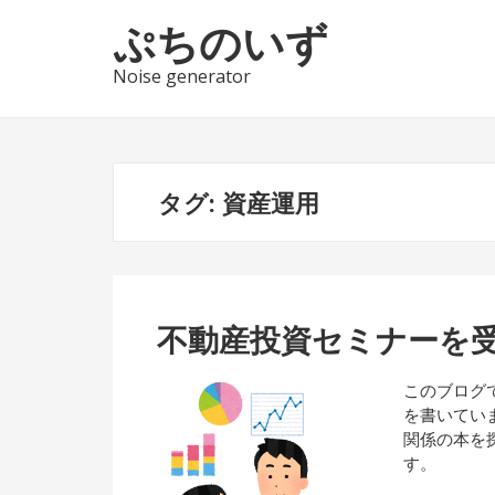
ナ
コ
ぷちのいず
ビ
ン
ゲ
テ
Noise generator
ー
ン
シ
ツ
ョ
へ
ン
ス
タグ:
資産運用
へ
キ
ス
ッ
キ
プ
ッ
プ
不動産投資セミナーを
このブログ
を書いてい
関係の本を
す。