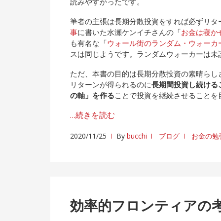
読みやすかったです。
筆者の主張は長期分散投資をすれば必ずリタ
事
に書いた水瀬ケンイチさんの「
お金は寝か
も有名な「
ウォール街のランダム・ウォーカ
スは同じようです。ランダムウォーカーは未
ただ、本書の目的は長期分散投資の素晴らし
リターンが得られるのに
長期間投資し続ける
の軸」を作る
ことで投資を継続させることを
…続きを読む
2020/11/25
By
bucchi
ブログ
お金の勉
効率的フロンティアの