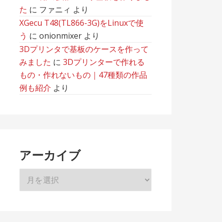
た
に
ファニィ
より
XGecu T48(TL866-3G)をLinuxで使
う
に
onionmixer
より
3Dプリンタで基板のケースを作って
みました
に
3Dプリンターで作れる
もの・作れないもの｜47種類の作品
例も紹介
より
アーカイブ
ア
ー
カ
イ