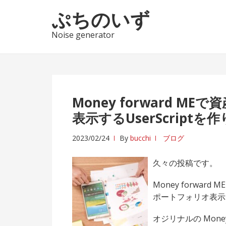
ナ
コ
ぷちのいず
ビ
ン
ゲ
テ
Noise generator
ー
ン
シ
ツ
ョ
へ
ン
ス
へ
キ
Money forward 
ス
ッ
表示するUserScriptを
キ
プ
ッ
2023/02/24
By
bucchi
ブログ
プ
久々の投稿です。
Money forwa
ポートフォリオ表示を
オジリナルの Mone