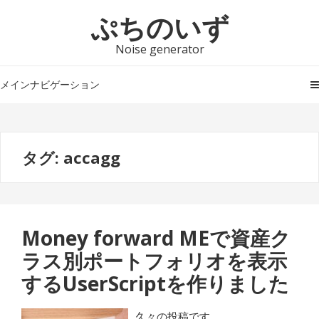
ナ
コ
ぷちのいず
ビ
ン
ゲ
テ
Noise generator
ー
ン
シ
ツ
メインナビゲーション
ョ
へ
ン
ス
へ
キ
タグ:
accagg
ス
ッ
キ
プ
ッ
プ
Money forward MEで資産ク
ラス別ポートフォリオを表示
するUserScriptを作りました
久々の投稿です。