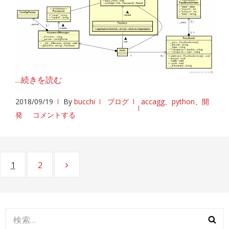
…続きを読む
2018/09/19
By
bucchi
ブログ
accagg
、
python
、
開
発
コメントする
投
ページ
1
ページ
2
稿
の
ペ
検
索: