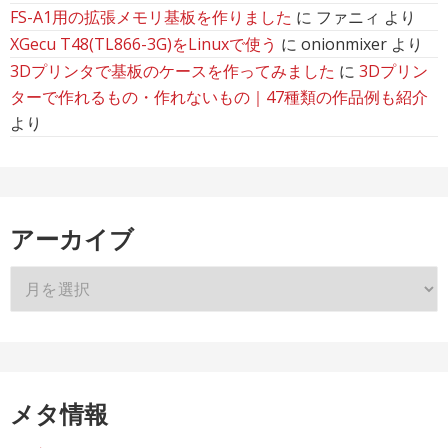
FS-A1用の拡張メモリ基板を作りました
に
ファニィ
より
XGecu T48(TL866-3G)をLinuxで使う
に
onionmixer
より
3Dプリンタで基板のケースを作ってみました
に
3Dプリン
ターで作れるもの・作れないもの｜47種類の作品例も紹介
より
アーカイブ
ア
ー
カ
イ
ブ
メタ情報