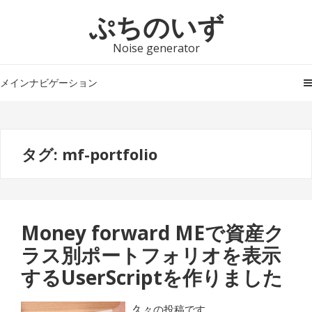
ナ
コ
ぷちのいず
ビ
ン
ゲ
テ
Noise generator
ー
ン
シ
ツ
メインナビゲーション
ョ
へ
ン
ス
へ
キ
タグ:
mf-portfolio
ス
ッ
キ
プ
ッ
プ
Money forward MEで資産ク
ラス別ポートフォリオを表示
するUserScriptを作りました
久々の投稿です。