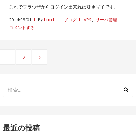
これでブラウザからログイン出来れば変更完了です。
2014/03/01
By
bucchi
ブログ
VPS
、
サーバ管理
コメントする
投
ページ
1
ページ
2
稿
の
ペ
検
索:
ー
ジ
送
最近の投稿
り