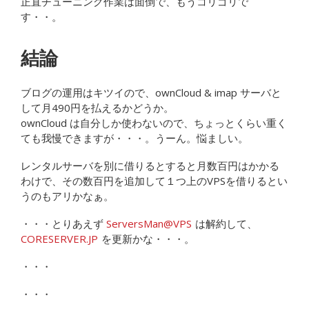
正直チューニング作業は面倒で、もうコリゴリで
す・・。
結論
ブログの運用はキツイので、ownCloud & imap サーバと
して月490円を払えるかどうか。
ownCloud は自分しか使わないので、ちょっとくらい重く
ても我慢できますが・・・。うーん。悩ましい。
レンタルサーバを別に借りるとすると月数百円はかかる
わけで、その数百円を追加して１つ上のVPSを借りるとい
うのもアリかなぁ。
・・・とりあえず
ServersMan@VPS
は解約して、
CORESERVER.JP
を更新かな・・・。
・・・
・・・