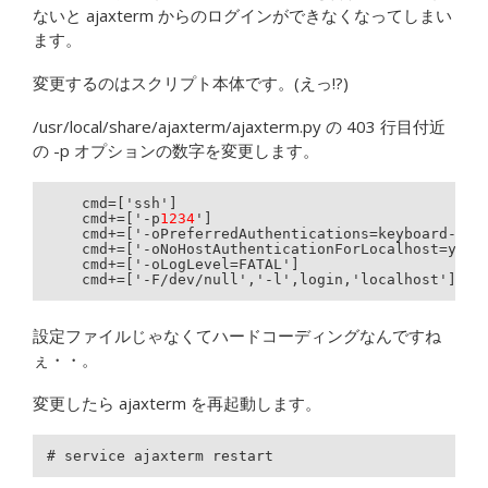
ないと ajaxterm からのログインができなくなってしまい
ます。
変更するのはスクリプト本体です。(えっ!?)
/usr/local/share/ajaxterm/ajaxterm.py の 403 行目付近
の -p オプションの数字を変更します。
    cmd=['ssh']

    cmd+=['-p
1234
']

    cmd+=['-oPreferredAuthentications=keyboard-inte
    cmd+=['-oNoHostAuthenticationForLocalhost=yes']
    cmd+=['-oLogLevel=FATAL']

    cmd+=['-F/dev/null','-l',login,'localhost']
設定ファイルじゃなくてハードコーディングなんですね
ぇ・・。
変更したら ajaxterm を再起動します。
# service ajaxterm restart