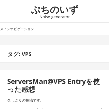
ナ
コ
ぷちのいず
ビ
ン
ゲ
テ
Noise generator
ー
ン
シ
ツ
メインナビゲーション
ョ
へ
ン
ス
へ
キ
タグ:
VPS
ス
ッ
キ
プ
ッ
プ
ServersMan@VPS Entryを使
った感想
久しぶりの投稿です。