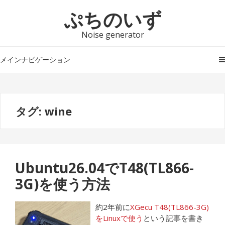
ナ
コ
ぷちのいず
ビ
ン
ゲ
テ
Noise generator
ー
ン
シ
ツ
メインナビゲーション
ョ
へ
ン
ス
へ
キ
タグ:
wine
ス
ッ
キ
プ
ッ
プ
Ubuntu26.04でT48(TL866-
3G)を使う方法
約2年前に
XGecu T48(TL866-3G)
をLinuxで使う
という記事を書き