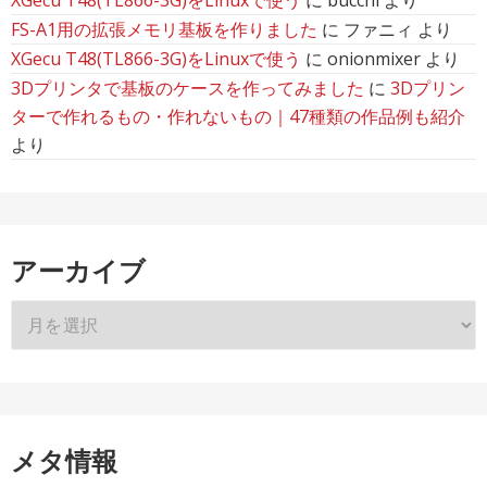
FS-A1用の拡張メモリ基板を作りました
に
ファニィ
より
XGecu T48(TL866-3G)をLinuxで使う
に
onionmixer
より
3Dプリンタで基板のケースを作ってみました
に
3Dプリン
ターで作れるもの・作れないもの｜47種類の作品例も紹介
より
アーカイブ
ア
ー
カ
イ
ブ
メタ情報