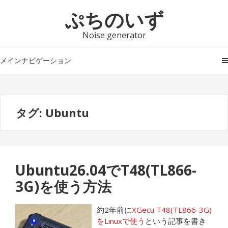
ナ
コ
ぷちのいず
ビ
ン
ゲ
テ
Noise generator
ー
ン
シ
ツ
メインナビゲーション
ョ
へ
ン
ス
へ
キ
タグ:
Ubuntu
ス
ッ
キ
プ
ッ
プ
Ubuntu26.04でT48(TL866-
3G)を使う方法
約2年前に
XGecu T48(TL866-3G)
をLinuxで使う
という記事を書き