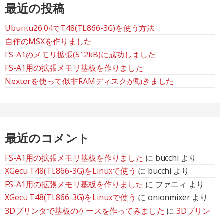
送
最近の投稿
り
Ubuntu26.04でT48(TL866-3G)を使う方法
自作のMSXを作りました
FS-A1のメモリ拡張(512kB)に成功しました
FS-A1用の拡張メモリ基板を作りました
Nextorを使って似非RAMディスクが動きました
最近のコメント
FS-A1用の拡張メモリ基板を作りました
に
bucchi
より
XGecu T48(TL866-3G)をLinuxで使う
に
bucchi
より
FS-A1用の拡張メモリ基板を作りました
に
ファニィ
より
XGecu T48(TL866-3G)をLinuxで使う
に
onionmixer
より
3Dプリンタで基板のケースを作ってみました
に
3Dプリン