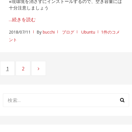
※現環境を消さずにインストールするので、空き容量には
十分注意しましょう
…続きを読む
2018/07/11
By
bucchi
ブログ
Ubuntu
1件のコメ
ント
投
ページ
1
ページ
2
稿
の
ペ
検
索:
ー
ジ