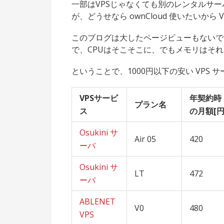
一部はVPSじゃなくても別のレンタルサ
が、どうせなら ownCloud 使いたいから V
このブログは大したページビューもないで
で、CPUはそこそこに、でもメモリはそ
ということで、1000円以下の安い VPS
VPSサービ
年契約時
プラン名
ス
の月額[円
Osukini サ
Air 05
420
ーバ
Osukini サ
LT
472
ーバ
ABLENET
V0
480
VPS