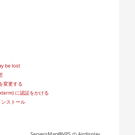
y be lost
想
ートを変更する
(ajaxterm) に認証をかける
 をインストール
ServersMan@VPS の Airdisplay