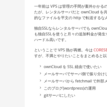
一年前は VPS は管理の手間が案外かか
たが、レンタルサーバだと ownCloud 
的なファイルを平文の http で転送するな
独自SSLならレンタルサーバでも ownC
も独自SSLを使うと月々の追加料金が発
ハードル高いです。
ということで VPS 熱が再燃。今は
CORESE
すが、不満とやりたいことをまとめると以
ownCloud を SSL 経由で使いたい
メールサーバでサーバ側で振り分けし
メールサーバから fetchmail で
このブログ(wordpress)の運用
gitサーバにしたい