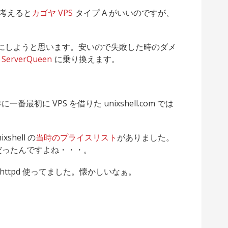
を考えると
カゴヤ VPS
タイプ A がいいのですが、
にしようと思います。安いので失敗した時のダメ
ら
ServerQueen
に乗り換えます。
初に VPS を借りた unixshell.com では
。
shell の
当時のプライスリスト
がありました。
時最安だったんですよね・・・。
ighttpd 使ってました。懐かしいなぁ。