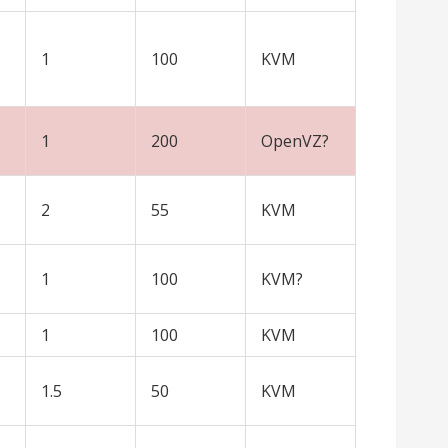
1
100
KVM
1
200
OpenVZ?
2
55
KVM
1
100
KVM?
1
100
KVM
1.5
50
KVM