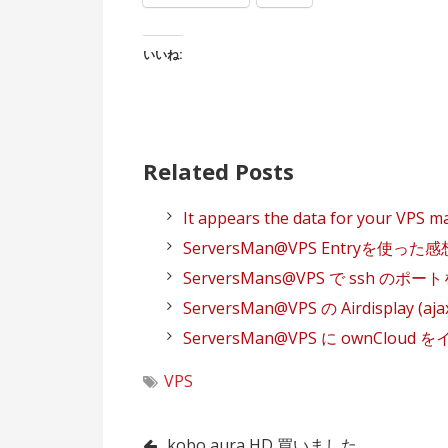
いいね:
Related Posts
It appears the data for your VPS ma
ServersMan@VPS Entryを使った感
ServersMans@VPS で ssh のポ
ServersMan@VPS の Airdisplay 
ServersMan@VPS に ownCloud
VPS
kobo aura HD 買いました