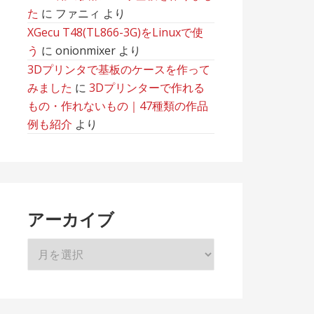
た
に
ファニィ
より
XGecu T48(TL866-3G)をLinuxで使
う
に
onionmixer
より
3Dプリンタで基板のケースを作って
みました
に
3Dプリンターで作れる
もの・作れないもの｜47種類の作品
例も紹介
より
アーカイブ
ア
ー
カ
イ