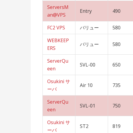
ServersM
Entry
490
an@VPS
FC2 VPS
バリュー
580
WEBKEEP
バリュー
580
ERS
ServerQu
SVL-00
650
een
Osukini サ
Air 10
735
ーバ
ServerQu
SVL-01
750
een
Osukini サ
ST2
819
ーバ