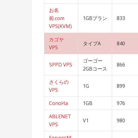
お名
前.com
1GBプラン
833
VPS(KVM)
カゴヤ
タイプA
840
VPS
ゴーゴー
SPPD VPS
866
2GBコース
さくらの
1G
899
VPS
ConoHa
1GB
976
ABLENET
V1
980
VPS
ServersM