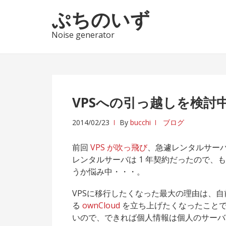
ナ
コ
ぷちのいず
ビ
ン
ゲ
テ
Noise generator
ー
ン
シ
ツ
ョ
へ
ン
ス
へ
キ
VPSへの引っ越しを検討
ス
ッ
2014/02/23
By
bucchi
ブログ
キ
プ
ッ
前回
VPS が吹っ飛び
、急遽レンタルサー
プ
レンタルサーバは 1 年契約だったので、も
うか悩み中・・・。
VPSに移行したくなった最大の理由は、自前
る
ownCloud
を立ち上げたくなったことです。
いので、できれば個人情報は個人のサーバ