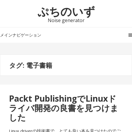
ナ
コ
ぷちのいず
ビ
ン
ゲ
テ
Noise generator
ー
ン
シ
ツ
メインナビゲーション
ョ
へ
ン
ス
へ
キ
タグ:
電子書籍
ス
ッ
キ
プ
ッ
プ
Packt PublishingでLinuxド
ライバ開発の良書を見つけま
した
Linux driverの技術書で、とても良い本を見つけたのでご