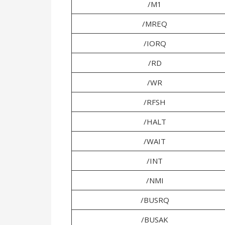
/M1
/MREQ
/IORQ
/RD
/WR
/RFSH
/HALT
/WAIT
/INT
/NMI
/BUSRQ
/BUSAK