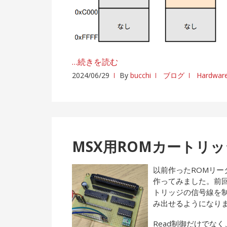
…続きを読む
2024/06/29
By
bucchi
ブログ
Hardwar
MSX用ROMカートリ
以前作ったROMリー
作ってみました。前回
トリッジの信号線を
み出せるようになり
Read制御だけでな