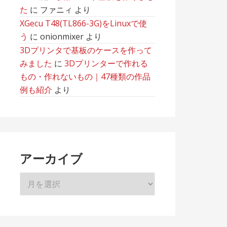
た
に
ファニィ
より
XGecu T48(TL866-3G)をLinuxで使
う
に
onionmixer
より
3Dプリンタで基板のケースを作って
みました
に
3Dプリンターで作れる
もの・作れないもの｜47種類の作品
例も紹介
より
アーカイブ
ア
ー
カ
イ