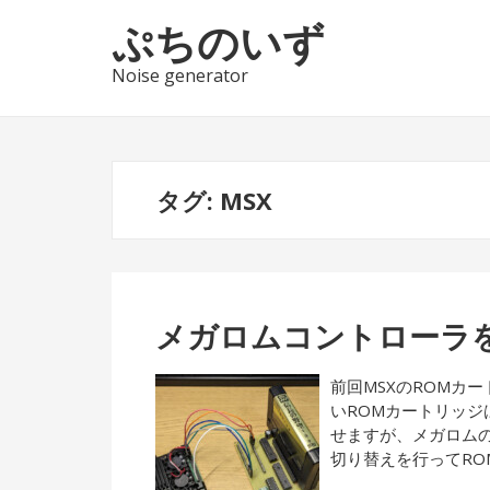
ナ
コ
ぷちのいず
ビ
ン
ゲ
テ
Noise generator
ー
ン
シ
ツ
ョ
へ
ン
ス
タグ:
MSX
へ
キ
ス
ッ
キ
プ
ッ
プ
メガロムコントローラ
前回MSXのROMカ
いROMカートリッ
せますが、メガロム
切り替えを行ってR