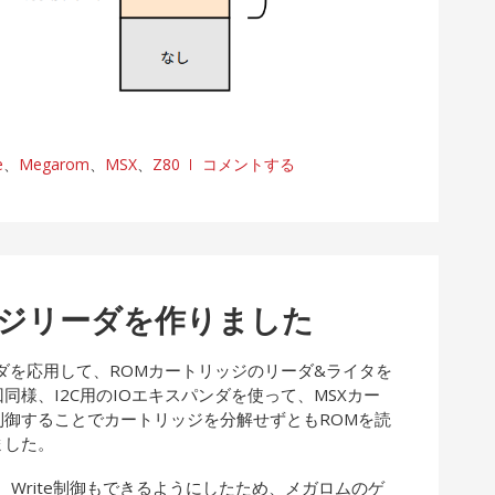
e
、
Megarom
、
MSX
、
Z80
コメントする
ッジリーダを作りました
ダを応用して、ROMカートリッジのリーダ&ライタを
同様、I2C用のIOエキスパンダを使って、MSXカー
制御することでカートリッジを分解せずともROMを読
ました。
く、Write制御もできるようにしたため、メガロムのゲ